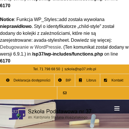
6170
Notice
: Funkcja WP_Styles::add została wywołana
nieprawidłowo
. Styl o identyfikatorze „child-style” został
dodany do kolejki z zależnościami, które nie są
zarejestrowane: avada-stylesheet. Dowiedz się więcej:
Debugowanie w WordPressie
. (Ten komunikat został dodany w
wersji 6.9.1.) in
/sp37/wp-includes/functions.php
on line
6170
Przejdź
Tel. 71 798 68 50
|
szkola@sp37.info.pl
do
Deklaracja dostępności
BIP
Librus
Kontakt
zawartości