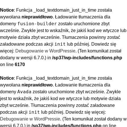
Notice
: Funkcja _load_textdomain_just_in_time została
wywołana
nieprawidłowo
. Ładowanie tłumaczenia dla
fusion-builder
domeny
zostało uruchomione zbyt
wcześnie. Zwykle jest to wskaźnik, że jakiś kod we wtyczce lub
motywie działa zbyt wcześnie. Tłumaczenia powinny zostać
init
załadowane podczas akcji
lub później. Dowiedz się
więcej:
Debugowanie w WordPressie
. (Ten komunikat został
dodany w wersji 6.7.0.) in
/sp37/wp-includes/functions.php
on line
6170
Notice
: Funkcja _load_textdomain_just_in_time została
wywołana
nieprawidłowo
. Ładowanie tłumaczenia dla
Avada
domeny
zostało uruchomione zbyt wcześnie. Zwykle
jest to wskaźnik, że jakiś kod we wtyczce lub motywie działa
zbyt wcześnie. Tłumaczenia powinny zostać załadowane
init
podczas akcji
lub później. Dowiedz się więcej:
Debugowanie w WordPressie
. (Ten komunikat został dodany w
wersji 6.7.0.) in
/sp37/wp-includes/functions.php
on line