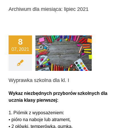
Archiwum dla miesiąca:
lipiec 2021
8
07, 2021
 szkolna dla kl. I
ddziały I-III
Wyprawka szkolna dla kl. I
Wykaz niezbędnych przyborów szkolnych dla
ucznia klasy pierwszej:
1. Piórnik z wyposażeniem:
• pióro na naboje lub atrament,
• 2 ołówki, temperówka, gumka,