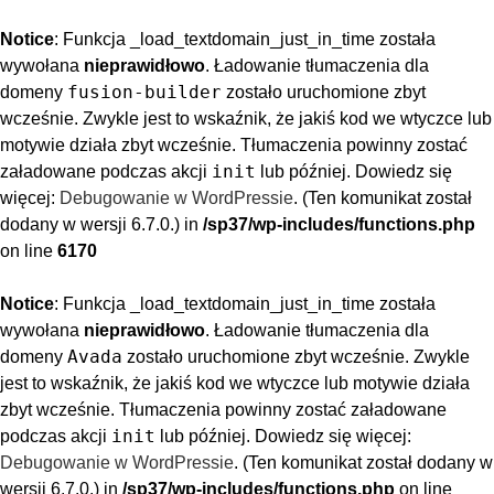
Notice
: Funkcja _load_textdomain_just_in_time została
wywołana
nieprawidłowo
. Ładowanie tłumaczenia dla
fusion-builder
domeny
zostało uruchomione zbyt
wcześnie. Zwykle jest to wskaźnik, że jakiś kod we wtyczce lub
motywie działa zbyt wcześnie. Tłumaczenia powinny zostać
init
załadowane podczas akcji
lub później. Dowiedz się
więcej:
Debugowanie w WordPressie
. (Ten komunikat został
dodany w wersji 6.7.0.) in
/sp37/wp-includes/functions.php
on line
6170
Notice
: Funkcja _load_textdomain_just_in_time została
wywołana
nieprawidłowo
. Ładowanie tłumaczenia dla
Avada
domeny
zostało uruchomione zbyt wcześnie. Zwykle
jest to wskaźnik, że jakiś kod we wtyczce lub motywie działa
zbyt wcześnie. Tłumaczenia powinny zostać załadowane
init
podczas akcji
lub później. Dowiedz się więcej:
Debugowanie w WordPressie
. (Ten komunikat został dodany w
wersji 6.7.0.) in
/sp37/wp-includes/functions.php
on line