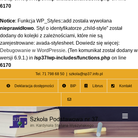
6170
Notice
: Funkcja WP_Styles::add została wywołana
nieprawidłowo
. Styl o identyfikatorze „child-style” został
dodany do kolejki z zależnościami, które nie są
zarejestrowane: avada-stylesheet. Dowiedz się więcej:
Debugowanie w WordPressie
. (Ten komunikat został dodany w
wersji 6.9.1.) in
/sp37/wp-includes/functions.php
on line
6170
Przejdź
Tel. 71 798 68 50
|
szkola@sp37.info.pl
do
Deklaracja dostępności
BIP
Librus
Kontakt
zawartości